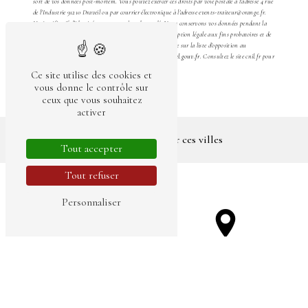
sort de vos données post-mortem. Vous pouvez exercer ces droits par voie postale à l'adresse 4 rue
de l'Industrie 91210 Draveil ou par courrier électronique à l'adresse events-traiteur@orange.fr.
Un justificatif d'identité pourra vous être demandé. Nous conservons vos données pendant la
période de prise de contact puis pendant la durée de prescription légale aux fins probatoires et de
gestion des contentieux. Vous avez le droit de vous inscrire sur la liste d'opposition au
démarchage téléphonique, disponible à cette adresse:
Bloctel.gouv.fr
. Consultez le site cnil.fr pour
plus d’informations sur vos droits.
Ce site utilise des cookies et
vous donne le contrôle sur
ceux que vous souhaitez
activer
Nous intervenons sur ces villes
Tout accepter
Tout refuser
Personnaliser
Evry-Courcouronnes
Corbeil-Essonnes