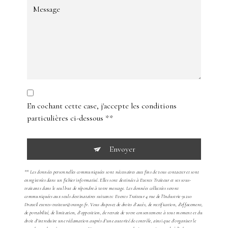
En cochant cette case, j'accepte les conditions
particulières ci-dessous **
Envoyer
** Les données personnelles communiquées sont nécessaires aux fins de vous contacter et sont
enregistrées dans un fichier informatisé. Elles sont destinées à Events Traiteur et ses sous-
traitants dans le seul but de répondre à votre message. Les données collectées seront
communiquées aux seuls destinataires suivants: Events Traiteur 4 rue de l'Industrie 91210
Draveil events-traiteur@orange.fr. Vous disposez de droits d’accès, de rectification, d’effacement,
de portabilité, de limitation, d’opposition, de retrait de votre consentement à tout moment et du
droit d’introduire une réclamation auprès d’une autorité de contrôle, ainsi que d’organiser le