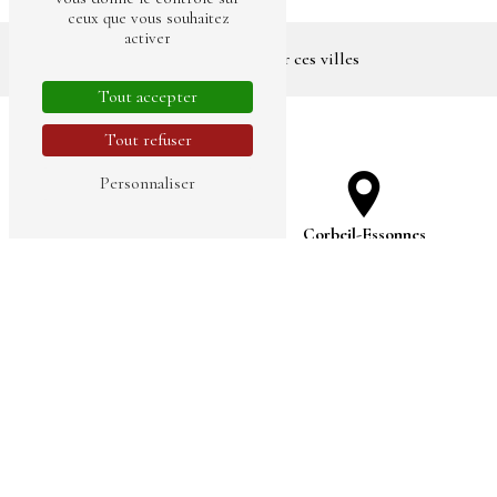
ceux que vous souhaitez
activer
Nous intervenons sur ces villes
Tout accepter
Tout refuser
Personnaliser
Evry-Courcouronnes
Corbeil-Essonnes
Savigny-sur-Orge
Athis-Mons
Grigny
Montgeron