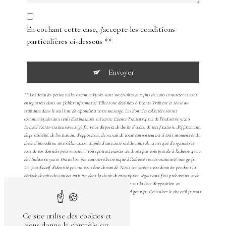
En cochant cette case, j'accepte les conditions
particulières ci-dessous **
Envoyer
** Les données personnelles communiquées sont nécessaires aux fins de vous contacter et sont
enregistrées dans un fichier informatisé. Elles sont destinées à Events Traiteur et ses sous-
traitants dans le seul but de répondre à votre message. Les données collectées seront
communiquées aux seuls destinataires suivants: Events Traiteur 4 rue de l'Industrie 91210
Draveil events-traiteur@orange.fr. Vous disposez de droits d’accès, de rectification, d’effacement,
de portabilité, de limitation, d’opposition, de retrait de votre consentement à tout moment et du
droit d’introduire une réclamation auprès d’une autorité de contrôle, ainsi que d’organiser le
sort de vos données post-mortem. Vous pouvez exercer ces droits par voie postale à l'adresse 4 rue
de l'Industrie 91210 Draveil ou par courrier électronique à l'adresse events-traiteur@orange.fr.
Un justificatif d'identité pourra vous être demandé. Nous conservons vos données pendant la
période de prise de contact puis pendant la durée de prescription légale aux fins probatoires et de
gestion des contentieux. Vous avez le droit de vous inscrire sur la liste d'opposition au
démarchage téléphonique, disponible à cette adresse:
Bloctel.gouv.fr
. Consultez le site cnil.fr pour
plus d’informations sur vos droits.
Ce site utilise des cookies et
vous donne le contrôle sur