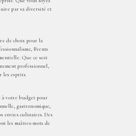
reprise. Que vous soyez
ire par sa diversité et
ire de choix pour la
fessionnalisme, Events
entielle. Que ce soit
énement professionnel,
les esprits.
t à votre budget pour
onnelle, gastronomique,
s envies culinaires. Des
ont les maîtres-mots de