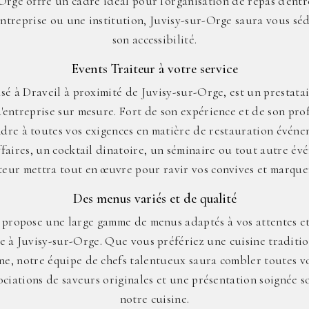
rge offre un cadre idéal pour l'organisation de repas d'ent
treprise ou une institution, Juvisy-sur-Orge saura vous sédu
son accessibilité.
Events Traiteur à votre service
sé à Draveil à proximité de Juvisy-sur-Orge, est un prestata
d'entreprise sur mesure. Fort de son expérience et de son pro
dre à toutes vos exigences en matière de restauration événem
faires, un cocktail dinatoire, un séminaire ou tout autre év
teur mettra tout en œuvre pour ravir vos convives et marquer 
Des menus variés et de qualité
 propose une large gamme de menus adaptés à vos attentes e
se à Juvisy-sur-Orge. Que vous préfériez une cuisine traditi
e, notre équipe de chefs talentueux saura combler toutes vo
sociations de saveurs originales et une présentation soignée s
notre cuisine.