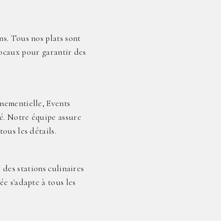
s. Tous nos plats sont
locaux pour garantir des
nementielle, Events
é. Notre équipe assure
ous les détails.
des stations culinaires
ée s'adapte à tous les