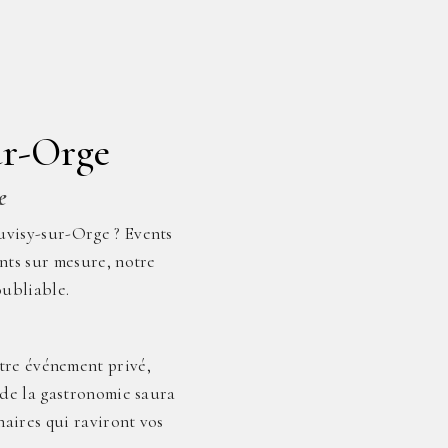
ur-Orge
e
uvisy-sur-Orge ? Events
ents sur mesure, notre
ubliable.
utre événement privé,
 de la gastronomie saura
naires qui raviront vos