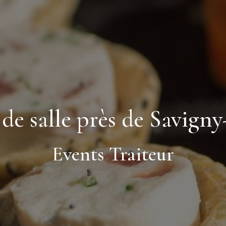
de salle près de Savign
Events Traiteur