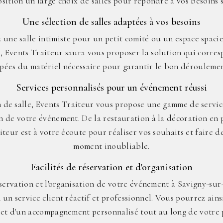
osition un large choix de salles pour répondre à vos besoins s
Une sélection de salles adaptées à vos besoins
une salle intimiste pour un petit comité ou un espace spaci
, Events Traiteur saura vous proposer la solution qui corresp
uipées du matériel nécessaire pour garantir le bon dérouleme
Services personnalisés pour un événement réussi
n de salle, Events Traiteur vous propose une gamme de servi
on de votre événement. De la restauration à la décoration en 
aiteur est à votre écoute pour réaliser vos souhaits et faire 
moment inoubliable.
Facilités de réservation et d'organisation
éservation et l'organisation de votre événement à Savigny-su
 un service client réactif et professionnel. Vous pourrez ains
 et d'un accompagnement personnalisé tout au long de votre 