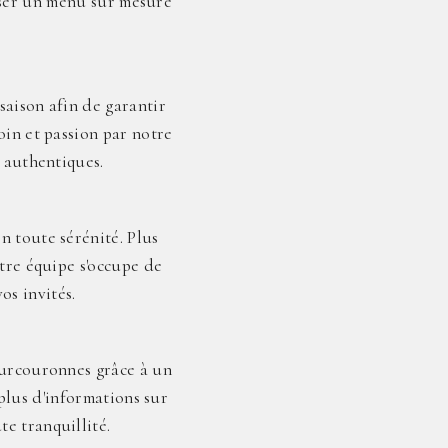
oser un menu sur mesure
saison afin de garantir
oin et passion par notre
s authentiques.
n toute sérénité. Plus
otre équipe s'occupe de
os invités.
ourcouronnes grâce à un
plus d'informations sur
e tranquillité.