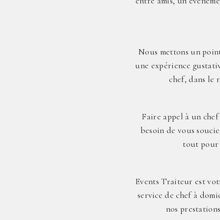
entre amis, un événeme
Nous mettons un point 
une expérience gustativ
chef, dans le 
Faire appel à un chef
besoin de vous soucier
tout pour 
Events Traiteur est vo
service de chef à domi
nos prestation