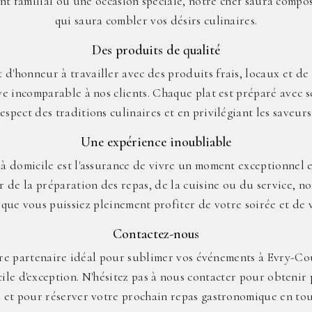
nt familial ou une occasion spéciale, notre chef saura comp
qui saura combler vos désirs culinaires.
Des produits de qualité
d'honneur à travailler avec des produits frais, locaux et de 
e incomparable à nos clients. Chaque plat est préparé avec s
respect des traditions culinaires et en privilégiant les saveur
Une expérience inoubliable
 à domicile est l'assurance de vivre un moment exceptionnel e
 de la préparation des repas, de la cuisine ou du service, n
que vous puissiez pleinement profiter de votre soirée et de v
Contactez-nous
tre partenaire idéal pour sublimer vos événements à Evry-C
cile d'exception. N'hésitez pas à nous contacter pour obtenir 
s et pour réserver votre prochain repas gastronomique en tout